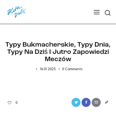
orum
hacklink
film izle
hacklink
Searc
UNCATEGORIZED
Typy Bukmacherskie, Typy Dnia,
Typy Na Dziś I Jutro Zapowiedzi
Meczów
16.01.2025.
0
Comments
Twitter
Facebook
Email
Copy
0
URL