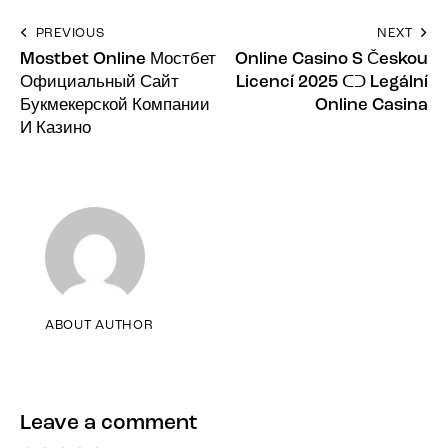
to
Navigacija
PREVIOUS
NEXT
clipboa
Mostbet Online Мостбет
Online Casino S Českou
objava
Официальный Сайт
Licencí 2025 ᑕ️ᑐ Legální
Букмекерской Компании
Online Casina
И Казино
ABOUT AUTHOR
Leave a comment