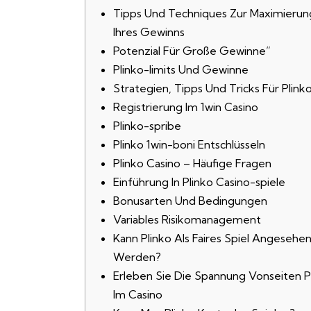
Tipps Und Techniques Zur Maximierun
Ihres Gewinns
Potenzial Für Große Gewinne”
Plinko-limits Und Gewinne
Strategien, Tipps Und Tricks Für Plink
Registrierung Im 1win Casino
Plinko-spribe
Plinko 1win-boni Entschlüsseln
Plinko Casino – Häufige Fragen
Einführung In Plinko Casino-spiele
Bonusarten Und Bedingungen
Variables Risikomanagement
Kann Plinko Als Faires Spiel Angesehe
Werden?
Erleben Sie Die Spannung Vonseiten P
Im Casino