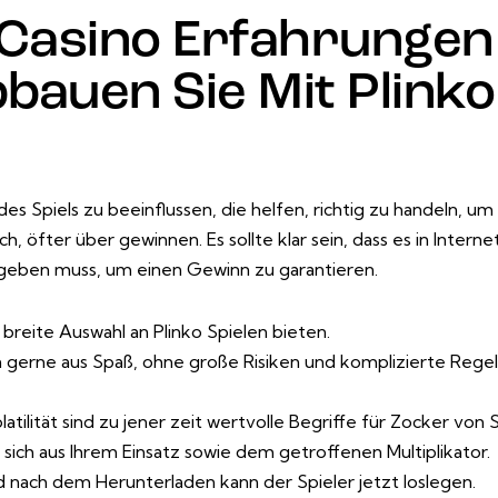
 Casino Erfahrungen
bauen Sie Mit Plinko
s Spiels zu beeinflussen, die helfen, richtig zu handeln, u
, öfter über gewinnen. Es sollte klar sein, dass es in Intern
geben muss, um einen Gewinn zu garantieren.
e breite Auswahl an Plinko Spielen bieten.
en gerne aus Spaß, ohne große Risiken und komplizierte Reg
atilität sind zu jener zeit wertvolle Begriffe für Zocker von S
sich aus Ihrem Einsatz sowie dem getroffenen Multiplikator.
nd nach dem Herunterladen kann der Spieler jetzt loslegen.