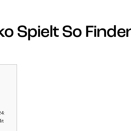
o Spielt So Finde
24:
it