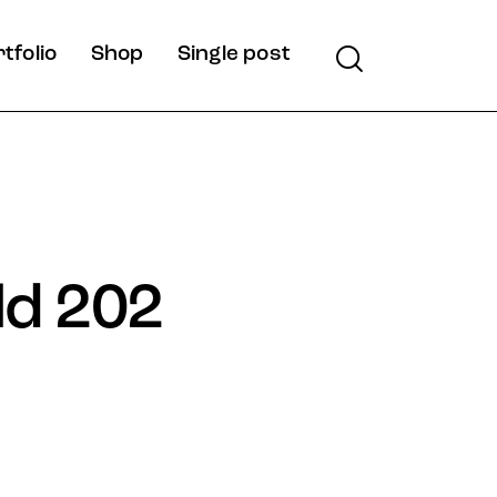
Search
tfolio
Shop
Single post
ld 202