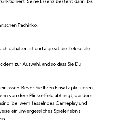
funktioniert. Seine Essenz besteht darin, bis
anischen Pachinko.
ach gehalten ist und a great die Telespiele
klern zur Auswahl, and so dass Sie Du
einlassen. Bevor Sie Ihren Einsatz platzieren,
ewinn von dem Plinko-Feld abhängt, bei dem
Casino, bei wem fesselndes Gameplay und
eise ein unvergessliches Spielerlebnis
in.