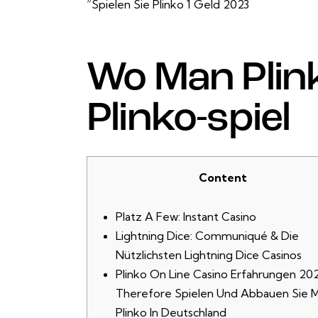
“Spielen Sie Plinko 1 Geld 2023
Wo Man Plink
Plinko-spiel
Content
Platz A Few: Instant Casino
Lightning Dice: Communiqué & Die
Nützlichsten Lightning Dice Casinos
Plinko On Line Casino Erfahrungen 20
Therefore Spielen Und Abbauen Sie M
Plinko In Deutschland