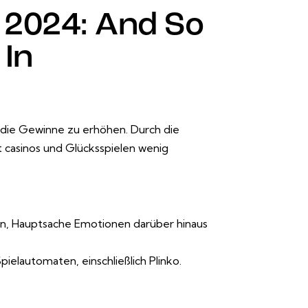
 2024: And So
 In
m die Gewinne zu erhöhen. Durch die
et casinos und Glücksspielen wenig
eln, Hauptsache Emotionen darüber hinaus
pielautomaten, einschließlich Plinko.