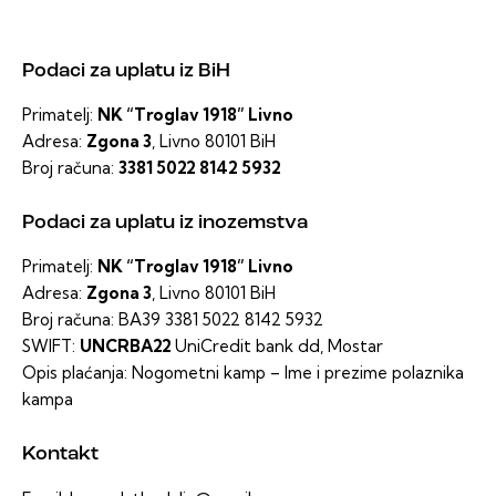
Podaci za uplatu iz BiH
Primatelj:
NK “Troglav 1918” Livno
Adresa:
Zgona 3
, Livno 80101 BiH
Broj računa:
3381 5022 8142 5932
Podaci za uplatu iz inozemstva
Primatelj:
NK “Troglav 1918” Livno
Adresa:
Zgona 3
, Livno 80101 BiH
Broj računa: BA39 3381 5022 8142 5932
SWIFT:
UNCRBA22
UniCredit bank dd, Mostar
Opis plaćanja: Nogometni kamp – Ime i prezime polaznika
kampa
Kontakt