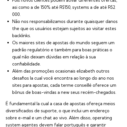
Pois novos clientes podem ativar diferentes ofertas,
asi como a de 150% até R$150, systems a de até R$2
000.
Não nos responsabilizamos durante quaisquer danos
the que os usuários estejam sujeitos ao visitar estes
backlinks.
Os maiores sites de apostas do mundo seguem um
padrão regulatório e também para boas práticas o
qual não deixam dúvidas em relação à sua
confiabilidade.
Além das promoções ocasionais elizabeth outros
desafios la cual você encontra ao longo do ano nos
sites para apostas, cada terme conseillé oferece um
bônus de boas-vindas a new seus recém-chegados.
É fundamental la cual a casa de apostas ofereça meios
diversificados de suporte, o que inclui um endereço
sobre e-mail e um chat ao vivo. Além disso, operating
system agentes devem falar português e garantir