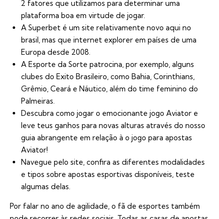
2 fatores que utilizamos para determinar uma
plataforma boa em virtude de jogar.
A Superbet é um site relativamente novo aqui no
brasil, mas que internet explorer em países de uma
Europa desde 2008.
A Esporte da Sorte patrocina, por exemplo, alguns
clubes do Exito Brasileiro, como Bahia, Corinthians,
Grêmio, Ceará e Náutico, além do time feminino do
Palmeiras.
Descubra como jogar o emocionante jogo Aviator e
leve teus ganhos para novas alturas através do nosso
guia abrangente em relação à o jogo para apostas
Aviator!
Navegue pelo site, confira as diferentes modalidades
e tipos sobre apostas esportivas disponíveis, teste
algumas delas.
Por falar no ano de agilidade, o fã de esportes também
pode recorrer às redes sociais. Todas as casas de apostas