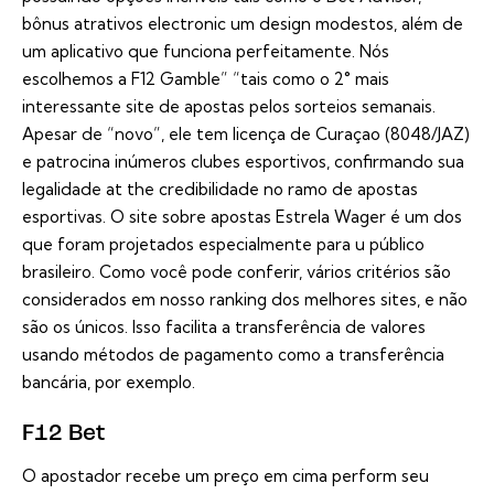
bônus atrativos electronic um design modestos, além de
um aplicativo que funciona perfeitamente. Nós
escolhemos a F12 Gamble” “tais como o 2° mais
interessante site de apostas pelos sorteios semanais.
Apesar de “novo”, ele tem licença de Curaçao (8048/JAZ)
e patrocina inúmeros clubes esportivos, confirmando sua
legalidade at the credibilidade no ramo de apostas
esportivas. O site sobre apostas Estrela Wager é um dos
que foram projetados especialmente para u público
brasileiro. Como você pode conferir, vários critérios são
considerados em nosso ranking dos melhores sites, e não
são os únicos. Isso facilita a transferência de valores
usando métodos de pagamento como a transferência
bancária, por exemplo.
F12 Bet
O apostador recebe um preço em cima perform seu