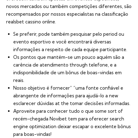
novos mercados ou também competições diferentes, são
recompensados por nossos especialistas na classificação
realsbet cassino online
.
Se preferir, pode também pesquisar pelo period ou
evento esportivo e você encontrará diversas
informações a respeito de cada equipe participante.
Os pontos que mantém-se um pouco aquém são a
carência de atendimento through telefone, e a
indisponibilidade de um bônus de boas-vindas em
reais.
Nosso objetivo é fornecer” “uma fonte confiável e
abrangente de informações para ajudá-lo a new
esclarecer dúvidas at the tomar decisões informadas.
Aproveite para conhecer tudo o que some sort of
recém-chegada Novibet tem para oferecer search
engine optimization deixar escapar o excelente bônus
para boas-vindas!