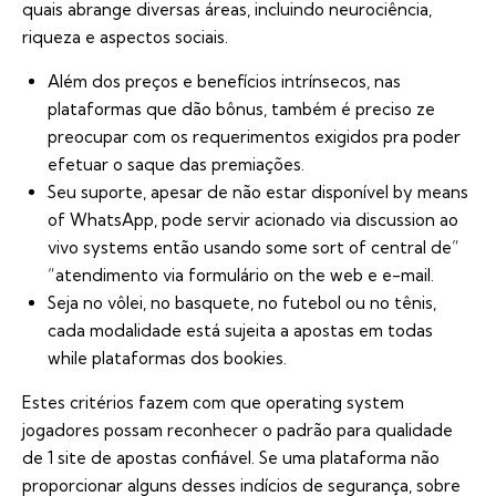
quais abrange diversas áreas, incluindo neurociência,
riqueza e aspectos sociais.
Além dos preços e benefícios intrínsecos, nas
plataformas que dão bônus, também é preciso ze
preocupar com os requerimentos exigidos pra poder
efetuar o saque das premiações.
Seu suporte, apesar de não estar disponível by means
of WhatsApp, pode servir acionado via discussion ao
vivo systems então usando some sort of central de”
“atendimento via formulário on the web e e-mail.
Seja no vôlei, no basquete, no futebol ou no tênis,
cada modalidade está sujeita a apostas em todas
while plataformas dos bookies.
Estes critérios fazem com que operating system
jogadores possam reconhecer o padrão para qualidade
de 1 site de apostas confiável. Se uma plataforma não
proporcionar alguns desses indícios de segurança, sobre