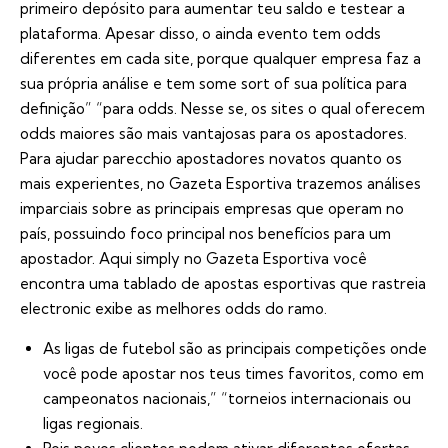
primeiro depósito para aumentar teu saldo e testear a
plataforma. Apesar disso, o ainda evento tem odds
diferentes em cada site, porque qualquer empresa faz a
sua própria análise e tem some sort of sua política para
definição” “para odds. Nesse se, os sites o qual oferecem
odds maiores são mais vantajosas para os apostadores.
Para ajudar parecchio apostadores novatos quanto os
mais experientes, no Gazeta Esportiva trazemos análises
imparciais sobre as principais empresas que operam no
país, possuindo foco principal nos benefícios para um
apostador. Aqui simply no Gazeta Esportiva você
encontra uma tablado de apostas esportivas que rastreia
electronic exibe as melhores odds do ramo.
As ligas de futebol são as principais competições onde
você pode apostar nos teus times favoritos, como em
campeonatos nacionais,” “torneios internacionais ou
ligas regionais.