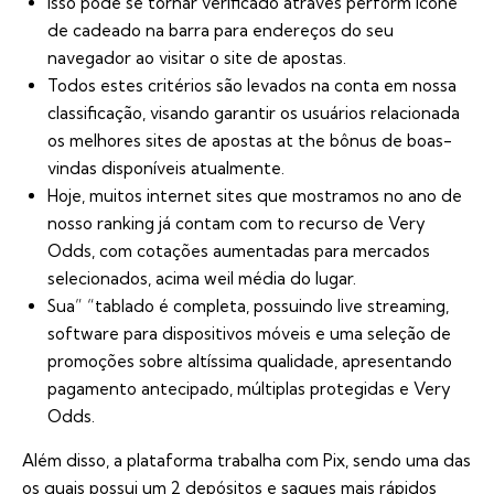
Isso pode se tornar verificado através perform ícone
de cadeado na barra para endereços do seu
navegador ao visitar o site de apostas.
Todos estes critérios são levados na conta em nossa
classificação, visando garantir os usuários relacionada
os melhores sites de apostas at the bônus de boas-
vindas disponíveis atualmente.
Hoje, muitos internet sites que mostramos no ano de
nosso ranking já contam com to recurso de Very
Odds, com cotações aumentadas para mercados
selecionados, acima weil média do lugar.
Sua” “tablado é completa, possuindo live streaming,
software para dispositivos móveis e uma seleção de
promoções sobre altíssima qualidade, apresentando
pagamento antecipado, múltiplas protegidas e Very
Odds.
Além disso, a plataforma trabalha com Pix, sendo uma das
os quais possui um 2 depósitos e saques mais rápidos