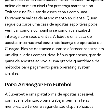
online de primeiro nível têm presença marcante no
Twitter e no Fb, usando esses canais como uma
ferramenta valiosa de atendimento ao cliente. Quem
segue ou curte uma casa de apostas esportivas pode
verificar como a companhia se comunica elizabeth
interage com seus clientes. A 1xbet é uma casa de
apostas internacional possuindo licença de operação de
Curaçao. Eles se destacam durante oferecer registro em
um clique, odds competitivas, bônus generosos, grande
gama de apostas ao vivo e uma grande quantidade de
métodos para pagamento para operating system
clientes.
Para Arriesgar Em Futebol
A Superbet é uma plataforma de apostas acessível,
confiável e otimizado para trabajar bem em telas
menores. De tercer a segunda, são disponibilizados