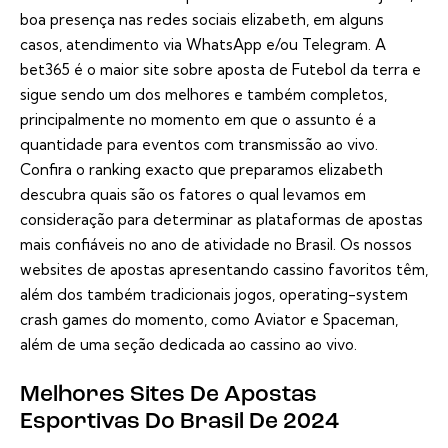
boa presença nas redes sociais elizabeth, em alguns
casos, atendimento via WhatsApp e/ou Telegram. A
bet365 é o maior site sobre aposta de Futebol da terra e
sigue sendo um dos melhores e também completos,
principalmente no momento em que o assunto é a
quantidade para eventos com transmissão ao vivo.
Confira o ranking exacto que preparamos elizabeth
descubra quais são os fatores o qual levamos em
consideração para determinar as plataformas de apostas
mais confiáveis no ano de atividade no Brasil. Os nossos
websites de apostas apresentando cassino favoritos têm,
além dos também tradicionais jogos, operating-system
crash games do momento, como Aviator e Spaceman,
além de uma seção dedicada ao cassino ao vivo.
Melhores Sites De Apostas
Esportivas Do Brasil De 2024