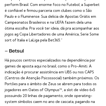
perform Brasil. Com enorme foco no Futebol, a Superbet
é confiável e firmou parceria com clubes como o São
Paulo e o Fluminense. Sua delicia de Apostas Grátis em
Campeonatos Brasileiros e na UEFA fazem dela uma
ótima escolha. Pra você ter ideia, dá pra acompanhar aos
jogos ag Copa Libertadores de uma América, Serie Some
sort of Italia e LaLiga pela Bet365.”
– Betsul
Há poucos centros especializados na dependência por
games de aposta aqui no brasil, como o Pro-Amiti. A
indicação é procurar assistência em UBS ou nos CAPS
(Centros de Atenção Psicossocial) também próximos. Os
Portões para o ámbito de Zeus se abrem para todos os
jogadores em Gates of Olympus™, a slot de vídeo 6×5
possuindo 20 linhas de pagamento, onde operating-
system símbolos caem no ano de cascata, pagando na