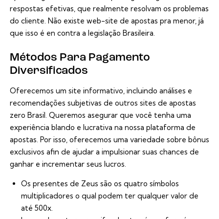
respostas efetivas, que realmente resolvam os problemas
do cliente. Não existe web-site de apostas pra menor, já
que isso é en contra a legislação Brasileira.
Métodos Para Pagamento
Diversificados
Oferecemos um site informativo, incluindo análises e
recomendações subjetivas de outros sites de apostas
zero Brasil. Queremos asegurar que você tenha uma
experiência blando e lucrativa na nossa plataforma de
apostas. Por isso, oferecemos uma variedade sobre bônus
exclusivos afin de ajudar a impulsionar suas chances de
ganhar e incrementar seus lucros.
Os presentes de Zeus são os quatro símbolos
multiplicadores o qual podem ter qualquer valor de
até 500x.