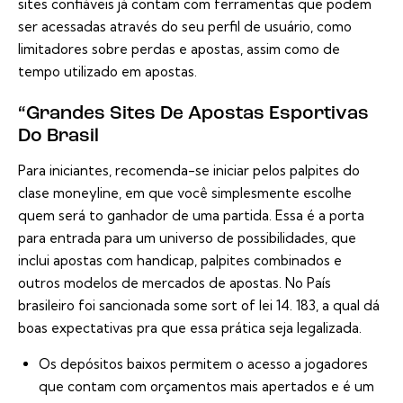
sites confiáveis já contam com ferramentas que podem
ser acessadas através do seu perfil de usuário, como
limitadores sobre perdas e apostas, assim como de
tempo utilizado em apostas.
“Grandes Sites De Apostas Esportivas
Do Brasil
Para iniciantes, recomenda-se iniciar pelos palpites do
clase moneyline, em que você simplesmente escolhe
quem será to ganhador de uma partida. Essa é a porta
para entrada para um universo de possibilidades, que
inclui apostas com handicap, palpites combinados e
outros modelos de mercados de apostas. No País
brasileiro foi sancionada some sort of lei 14. 183, a qual dá
boas expectativas pra que essa prática seja legalizada.
Os depósitos baixos permitem o acesso a jogadores
que contam com orçamentos mais apertados e é um