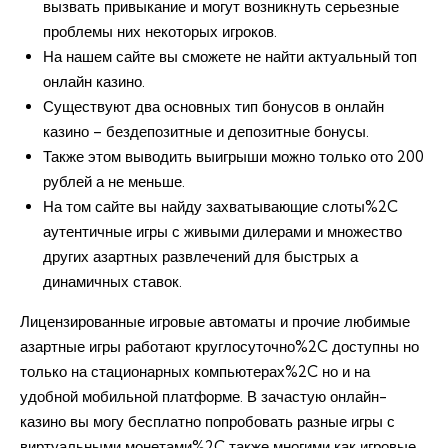
вызвать привыкание и могут возникнуть серьезные
проблемы них некоторых игроков.
На нашем сайте вы сможете не найти актуальный топ
онлайн казино.
Существуют два основных тип бонусов в онлайн
казино – бездепозитные и депозитные бонусы.
Также этом выводить выигрыши можно только ото 200
рублей а не меньше.
На том сайте вы найду захватывающие слоты%2C
аутентичные игры с живыми дилерами и множество
других азартных развлечений для быстрых а
динамичных ставок.
Лицензированные игровые автоматы и прочие любимые
азартные игры работают круглосуточно%2C доступны но
только на стационарных компьютерах%2C но и на
удобной мобильной платформе. В зачастую онлайн-
казино вы могу бесплатно попробовать разные игры с
виртуальными монетами%2C также многими как игровые