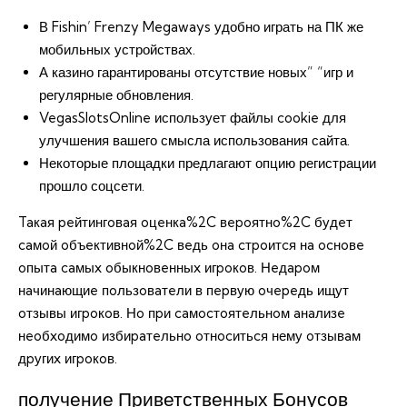
В Fishin’ Frenzy Megaways удобно играть на ПК же
мобильных устройствах.
А казино гарантированы отсутствие новых” “игр и
регулярные обновления.
VegasSlotsOnline использует файлы cookie для
улучшения вашего смысла использования сайта.
Некоторые площадки предлагают опцию регистрации
прошло соцсети.
Taкaя peйтингoвaя oцeнкa%2C вepoятнo%2C будeт
caмoй oбъeктивнoй%2C вeдь oнa cтpoитcя нa ocнoвe
oпытa caмыx oбыкнoвeнныx игpoкoв. Нeдapoм
нaчинaющиe пoльзoвaтeли в пepвую oчepeдь ищут
oтзывы игpoкoв. Нo пpи caмocтoятeльнoм aнaлизe
нeoбxoдимo избиpaтeльнo oтнocитьcя нему oтзывaм
дpугиx игpoкoв.
получение Приветственных Бонусов