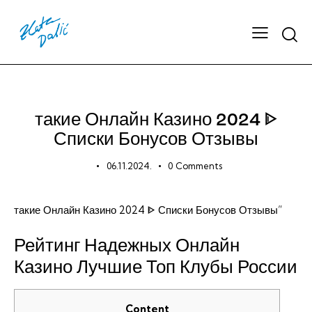
klink
Searc
1XBET RUSSIAN1
такие Онлайн Казино 2024 ᐈ
Списки Бонусов Отзывы
06.11.2024.
0
Comments
такие Онлайн Казино 2024 ᐈ Списки Бонусов Отзывы”
Рейтинг Надежных Онлайн
Казино Лучшие Топ Клубы России
Content