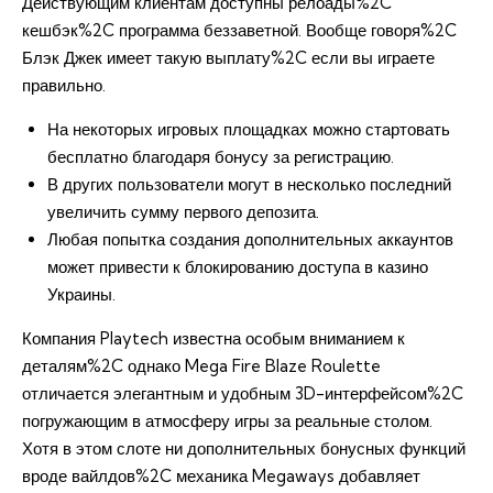
Действующим клиентам доступны релоады%2C
кешбэк%2C программа беззаветной. Вообще говоря%2C
Блэк Джек имеет такую выплату%2C если вы играете
правильно.
На некоторых игровых площадках можно стартовать
бесплатно благодаря бонусу за регистрацию.
В других пользователи могут в несколько последний
увеличить сумму первого депозита.
Любая попытка создания дополнительных аккаунтов
может привести к блокированию доступа в казино
Украины.
Компания Playtech известна особым вниманием к
деталям%2C однако Mega Fire Blaze Roulette
отличается элегантным и удобным 3D-интерфейсом%2C
погружающим в атмосферу игры за реальные столом.
Хотя в этом слоте ни дополнительных бонусных функций
вроде вайлдов%2C механика Megaways добавляет