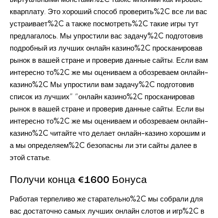
кварплату. Это хороший способ проверить%2C все ли вас
устраивает%2C а также посмотреть%2C такие игры тут
предлагалось. Мы упростили вас задачу%2C подготовив
подробный из лучших онлайн казино%2C просканировав
рынок в вашей стране и проверив данные сайты. Если вам
интересно то%2C же мы оцениваем а обозреваем онлайн-
казино%2C Мы упростили вам задачу%2C подготовив
список из лучших” “онлайн казино%2C просканировав
рынок в вашей стране и проверив данные сайты. Если вы
интересно то%2C же мы оцениваем и обозреваем онлайн-
казино%2C читайте что делает онлайн-казино хорошим и
а мы определяем%2C безопасны ли эти сайты далее в
этой статье.
Получи конца €1600 Бонуса
Работая терпеливо же старательно%2C мы собрали для
вас достаточно самых лучших онлайн слотов и игр%2C в