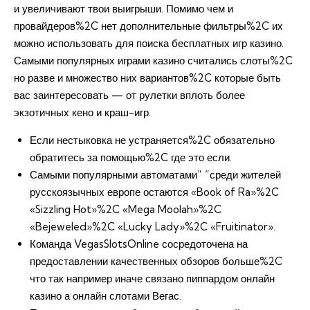
и увеличивают твои выигрыши. Помимо чем и
провайдеров%2C нет дополнительные фильтры%2C их
можно использовать для поиска бесплатных игр казино.
Самыми популярных играми казино считались слоты%2C
но разве и множество них вариантов%2C которые быть
вас заинтересовать — от рулетки вплоть более
экзотичных кено и краш-игр.
Если нестыковка не устраняется%2C обязательно
обратитесь за помощью%2C где это если.
Самыми популярными автоматами” “среди жителей
русскоязычных европе остаются «Book of Ra»%2C
«Sizzling Hot»%2C «Mega Moolah»%2C
«Bejeweled»%2C «Lucky Lady»%2C «Fruitinator».
Команда VegasSlotsOnline сосредоточена на
предоставлении качественных обзоров больше%2C
что так например иначе связано пиппардом онлайн
казино а онлайн слотами Вегас.