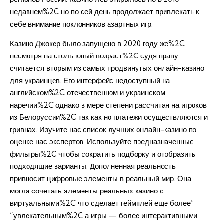
недавнем%2C но по сей день продолжает привлекать к
себе внимание поклонников азартных игр.
Казино Джокер было запущено в 2020 году же%2C
несмотря на столь юный возраст%2C судя праву
считается вторым из самых продвинутых онлайн-казино
для украинцев. Его интерфейс недоступный на
английском%2C отечественном и украинском
наречии%2C однако в мере степени рассчитан на игроков
из Белоруссии%2C так как но платежи осуществляются и
гривнах. Изучите нас список лучших онлайн-казино по
оценке нас экспертов. Используйте предназначенные
фильтры%2C чтобы сократить подборку и отобразить
подходящие варианты. Дополненная реальность
привносит цифровые элементы в реальный мир. Она
могла сочетать элементы реальных казино с
виртуальными%2C что сделает геймплей еще более”
“увлекательным%2C а игры — более интерактивными.