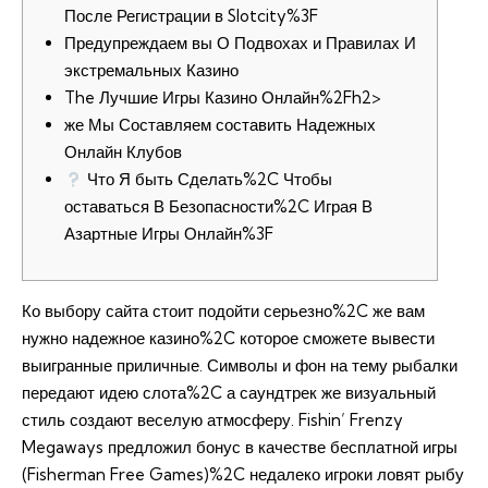
После Регистрации в Slotcity%3F
Предупреждаем вы О Подвохах и Правилах И
экстремальных Казино
The Лучшие Игры Казино Онлайн%2Fh2>
же Мы Составляем составить Надежных
Онлайн Клубов
Что Я быть Сделать%2C Чтобы
оставаться В Безопасности%2C Играя В
Азартные Игры Онлайн%3F
Ко выбору сайта стоит подойти серьезно%2C же вам
нужно надежное казино%2C которое сможете вывести
выигранные приличные. Символы и фон на тему рыбалки
передают идею слота%2C а саундтрек же визуальный
стиль создают веселую атмосферу. Fishin’ Frenzy
Megaways предложил бонус в качестве бесплатной игры
(Fisherman Free Games)%2C недалеко игроки ловят рыбу