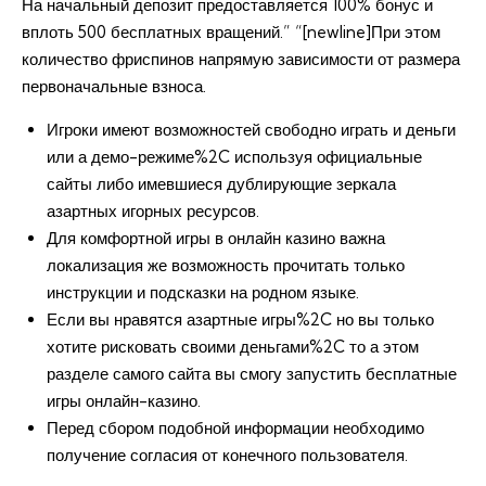
На начальный депозит предоставляется 100% бонус и
вплоть 500 бесплатных вращений.” “[newline]При этом
количество фриспинов напрямую зависимости от размера
первоначальные взноса.
Игроки имеют возможностей свободно играть и деньги
или а демо-режиме%2C используя официальные
сайты либо имевшиеся дублирующие зеркала
азартных игорных ресурсов.
Для комфортной игры в онлайн казино важна
локализация же возможность прочитать только
инструкции и подсказки на родном языке.
Если вы нравятся азартные игры%2C но вы только
хотите рисковать своими деньгами%2C то а этом
разделе самого сайта вы смогу запустить бесплатные
игры онлайн-казино.
Перед сбором подобной информации необходимо
получение согласия от конечного пользователя.