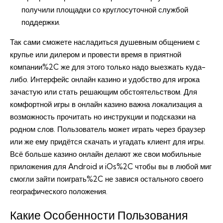
получили площадки со круглосуточной службой
поддержки.
Так сами сможете насладиться душевным общением с
крупье или дилером и провести время в приятной
компании%2C же для этого только надо выезжать куда-
либо. Интерфейс онлайн казино и удобство для игрока
зачастую или стать решающим обстоятельством. Для
комфортной игры в онлайн казино важна локализация а
возможность прочитать но инструкции и подсказки на
родном слов. Пользователь может играть через браузер
или же ему придётся скачать и угадать клиент для игры.
Всё больше казино онлайн делают же свои мобильные
приложения для Android и iOs%2C чтобы вы в любой миг
смогли зайти поиграть%2C не завися остального своего
географического положения.
Какие Особенности Пользования